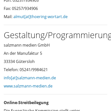
Fon: 05257/934905
Fax: 05257/934906
Mail:
almut[at]thoering-wortart.de
Gestaltung/Programmierun
salzmann medien GmbH
An der Manufaktur 5
33334 Gütersloh
Telefon: 05241/9984621
info[at]salzmann-medien.de
www.salzmann-medien.de
Online-Streitbeilegung
Die Europäische Kommission stellt unter